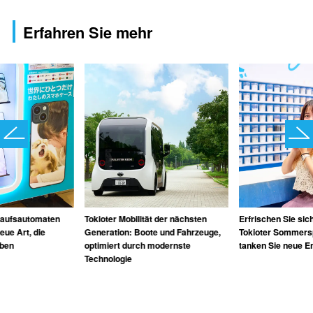
Erfahren Sie mehr
kaufsautomaten
Tokioter Mobilität der nächsten
Erfrischen Sie sic
eue Art, die
Generation: Boote und Fahrzeuge,
Tokioter Sommersp
eben
optimiert durch modernste
tanken Sie neue E
Technologie