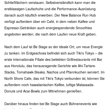
Schließfächern verstauen. Selbstverständlich kann man die
erstklassigen Laufschuhe und die Performance-Ausrüstung
danach auch käuflich erwerben. Der New Balance Run Hub
verfügt außerdem über ein Café, in dem neben Kaffee und
Espresso-Getränken auch energiespendende Smoothies
angeboten werden, die nach dem Laufen neue Kraft geben.
Nach dem Lauf ist Be Stage so der ideale Ort, um neue Energie
zu tanken. Im Erdgeschoss befindet sich auch Tiki’s Tokyo – die
erste internationale Filiale des beliebten Grillrestaurants mit Bar
aus Honolulu, das herausragende Gerichte wie Ahi-Tartare-
Stacks, Tomahawk-Steaks, Nachos und Pfannkuchen serviert. Im
North Shore Cafe, das mit Tiki‘s Tokyo verbunden ist, können Sie
außerdem noch hawaiianischen Kaffee, luftige Malassada-
Donuts und Acai-Bowls zum Mitnehmen genießen.
Darüber hinaus finden bei Be Stage auch Bühnenevents wie