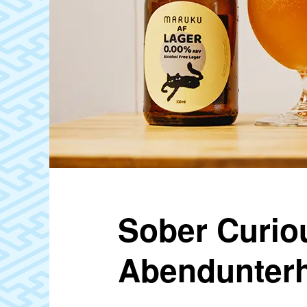
Sober Curiou
Abendunterh