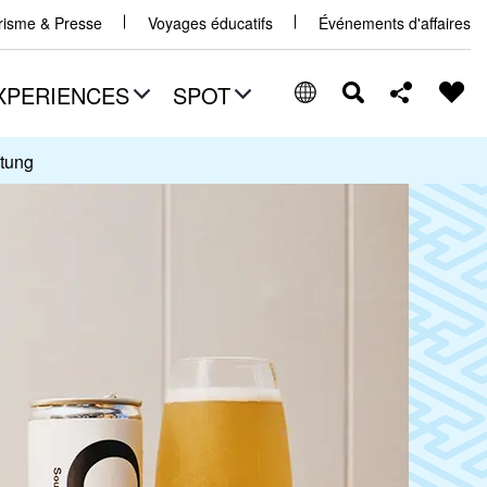
urisme & Presse
Voyages éducatifs
Événements d'affaires
XPERIENCES
SPOT
ltung