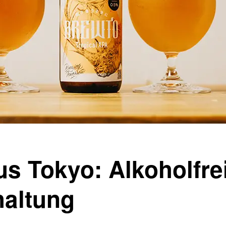
s Tokyo: Alkoholfre
altung