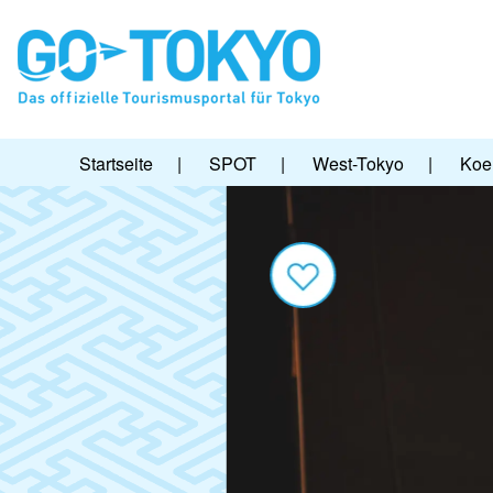
Startseite
|
SPOT
|
West-Tokyo
|
Koen