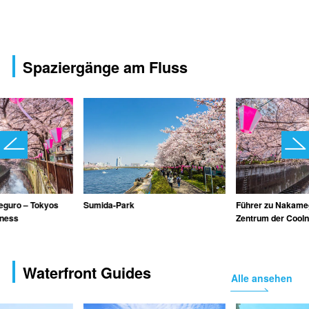
Spaziergänge am Fluss
eguro – Tokyos
Sumida-Park
Führer zu Nakame
lness
Zentrum der Cool
Waterfront Guides
Alle ansehen