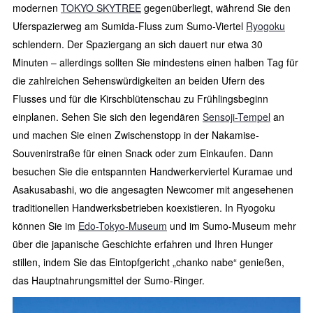
modernen
TOKYO SKYTREE
gegenüberliegt, während Sie den
Uferspazierweg am Sumida-Fluss zum Sumo-Viertel
Ryogoku
schlendern. Der Spaziergang an sich dauert nur etwa 30
Minuten – allerdings sollten Sie mindestens einen halben Tag für
die zahlreichen Sehenswürdigkeiten an beiden Ufern des
Flusses und für die Kirschblütenschau zu Frühlingsbeginn
einplanen. Sehen Sie sich den legendären
Sensoji-Tempel
an
und machen Sie einen Zwischenstopp in der Nakamise-
Souvenirstraße für einen Snack oder zum Einkaufen. Dann
besuchen Sie die entspannten Handwerkerviertel Kuramae und
Asakusabashi, wo die angesagten Newcomer mit angesehenen
traditionellen Handwerksbetrieben koexistieren. In Ryogoku
können Sie im
Edo-Tokyo-Museum
und im Sumo-Museum mehr
über die japanische Geschichte erfahren und Ihren Hunger
stillen, indem Sie das Eintopfgericht „chanko nabe“ genießen,
das Hauptnahrungsmittel der Sumo-Ringer.