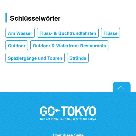
Schlüsselwörter
Am Wasser
Fluss- & Buchtrundfahrten
Flüsse
Outdoor
Outdoor & Waterfront Restaurants
Spaziergänge und Touren
Strände
Über diese Seite