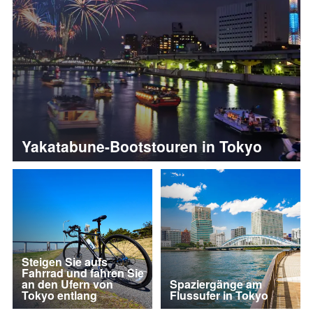
Yakatabune-Bootstouren in Tokyo
Steigen Sie aufs
Fahrrad und fahren Sie
an den Ufern von
Spaziergänge am
Tokyo entlang
Flussufer in Tokyo