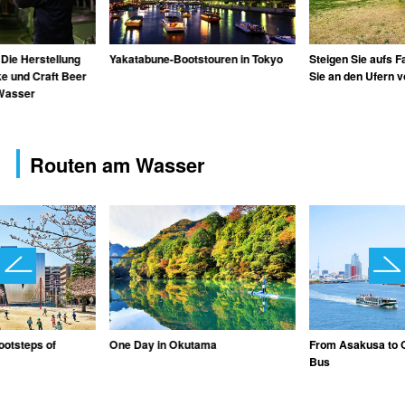
 Die Herstellung
Yakatabune-Bootstouren in Tokyo
Steigen Sie aufs F
e und Craft Beer
Sie an den Ufern v
Wasser
Routen am Wasser
Footsteps of
One Day in Okutama
From Asakusa to 
Bus