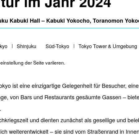
tur im Jahr 2024
uku Kabuki Hall – Kabuki Yokocho, Toranomon Yok
kyo
Shinjuku
Süd-Tokyo
Tokyo Tower & Umgebung
instellung der Seite variieren.
okyo ist eine einzigartige Gelegenheit für Besucher, ein
ge, von Bars und Restaurants gesäumte Gassen – biete
.
kriegszeit und dienten zunächst als gesellige und beleb
sich weiterentwickelt – sie sind vom Straßenrand in I