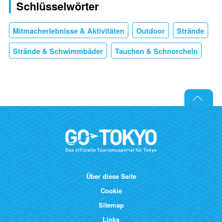
Schlüsselwörter
Mitmacherlebnisse & Aktivitäten
Outdoor
Strände
Strände & Schwimmbäder
Tauchen & Schnorcheln
Über diese Seite
Cookie
Sitemap
Links