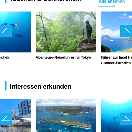
Alle ansehen
rcheln
Abenteuer-Reiseführer für Tokyo
Führer zur Insel H
Outdoor-Paradies
Interessen erkunden