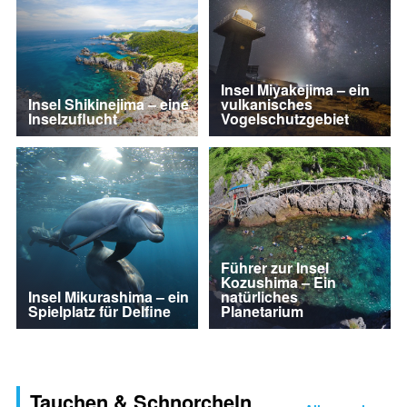
Insel Miyakejima – ein
Insel Shikinejima – eine
vulkanisches
Inselzuflucht
Vogelschutzgebiet
Führer zur Insel
Kozushima – Ein
Insel Mikurashima – ein
natürliches
Spielplatz für Delfine
Planetarium
Tauchen & Schnorcheln