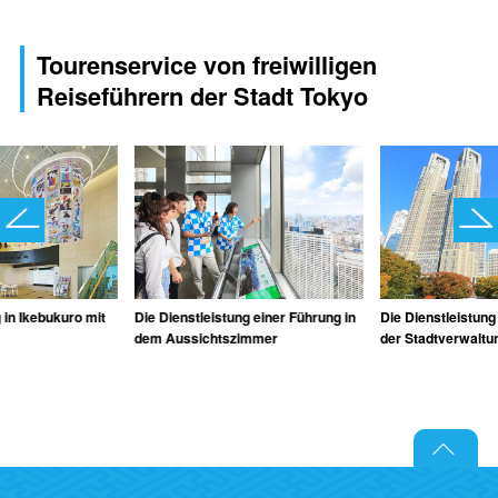
Tourenservice von freiwilligen
Reiseführern der Stadt Tokyo
 in Ikebukuro mit
Die Dienstleistung einer Führung in
Die Dienstleistung
dem Aussichtszimmer
der Stadtverwaltu