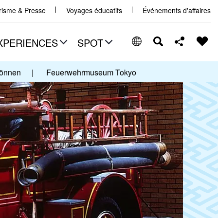
urisme & Presse
Voyages éducatifs
Événements d'affaires
XPERIENCES
SPOT
können
|
Feuerwehrmuseum Tokyo