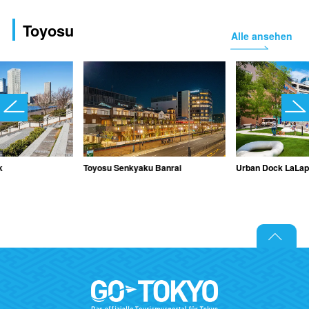
Toyosu
Alle ansehen
k
Toyosu Senkyaku Banrai
Urban Dock LaLap