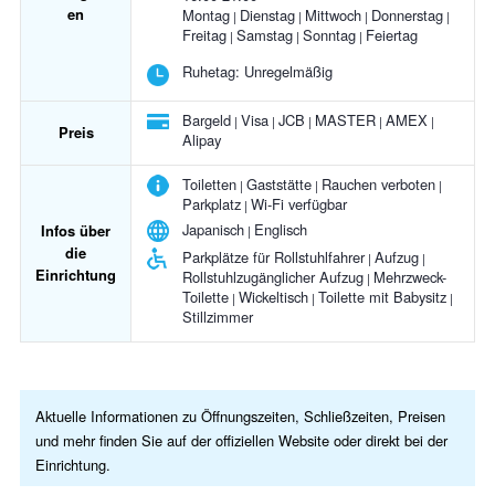
en
Montag
Dienstag
Mittwoch
Donnerstag
Freitag
Samstag
Sonntag
Feiertag
Ruhetag:
Unregelmäßig
Bargeld
Visa
JCB
MASTER
AMEX
Preis
Alipay
Toiletten
Gaststätte
Rauchen verboten
Parkplatz
Wi-Fi verfügbar
Japanisch
Englisch
Infos über
die
Parkplätze für Rollstuhlfahrer
Aufzug
Einrichtung
Rollstuhlzugänglicher Aufzug
Mehrzweck-
Toilette
Wickeltisch
Toilette mit Babysitz
Stillzimmer
Aktuelle Informationen zu Öffnungszeiten, Schließzeiten, Preisen
und mehr finden Sie auf der offiziellen Website oder direkt bei der
Einrichtung.