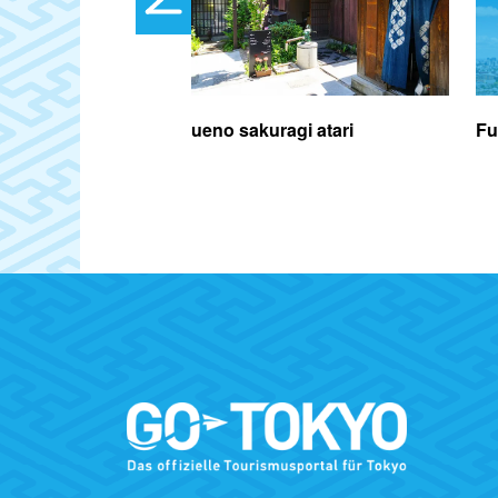
 Shokichi
ueno sakuragi atari
Fu