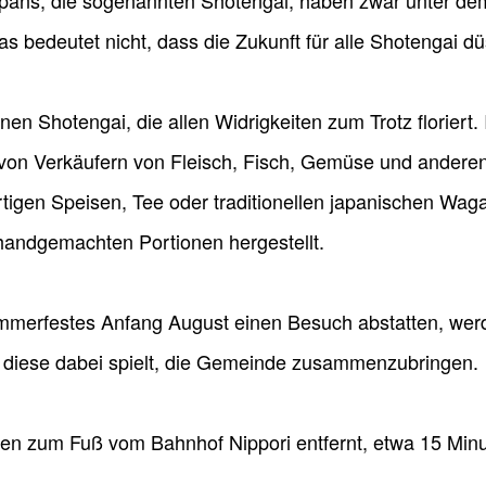
Japans, die sogenannten Shotengai, haben zwar unter 
as bedeutet nicht, dass die Zukunft für alle Shotengai dü
einen Shotengai, die allen Widrigkeiten zum Trotz florie
von Verkäufern von Fleisch, Fisch, Gemüse und anderen
rtigen Speisen, Tee oder traditionellen japanischen Waga
 handgemachten Portionen hergestellt.
erfestes Anfang August einen Besuch abstatten, werde
e diese dabei spielt, die Gemeinde zusammenzubringen.
ten zum Fuß vom Bahnhof Nippori entfernt, etwa 15 Minu