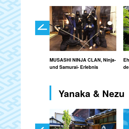
hie-Museum
MUSASHI NINJA CLAN, Ninja-
Eh
und Samurai- Erlebnis
de
Yanaka & Nezu