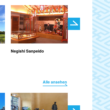
Negishi Sanpeido
Arakawa-Vergnügu
Alle ansehen