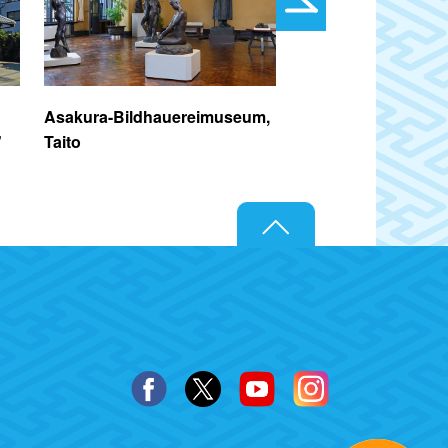
Asakura-Bildhauereimuseum,
Nezu-jinja-Schrein
"
Taito