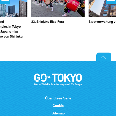
23. Shinjuku Eisa-Fest
Stadtverwaltung v
und
plex in Tokyo –
 Japans – im
ho von Shinjuku
Über diese Seite
Cookie
Sitemap