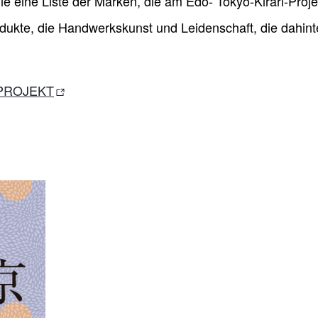
e eine Liste der Marken, die am Edo- Tokyo-Kirari-Projek
ukte, die Handwerkskunst und Leidenschaft, die dahinte
-PROJEKT