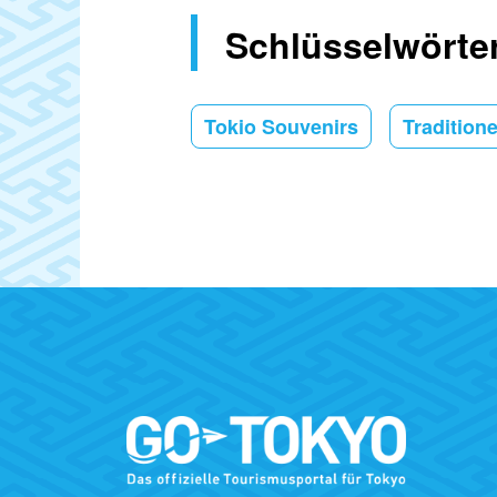
Schlüsselwörte
Tokio Souvenirs
Tradition