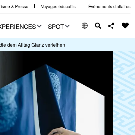
urisme & Presse
Voyages éducatifs
Événements d'affaires
XPERIENCES
SPOT
die dem Alltag Glanz verleihen