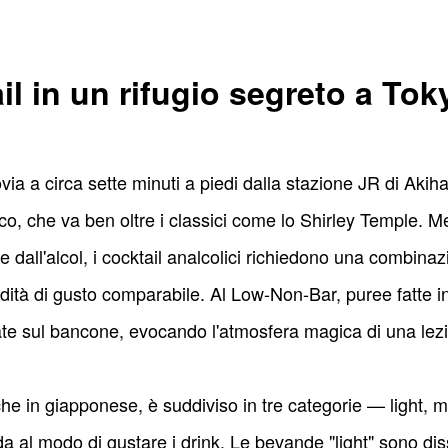
ail in un rifugio segreto a T
ovia a circa sette minuti a piedi dalla stazione JR di Ak
o, che va ben oltre i classici come lo Shirley Temple. Mentr
ere dall'alcol, i cocktail analcolici richiedono una combina
ndità di gusto comparabile. Al Low-Non-Bar, puree fatte
ate sul bancone, evocando l'atmosfera magica di una lezi
e che in giapponese, è suddiviso in tre categorie — light
 al modo di gustare i drink. Le bevande "light" sono disse