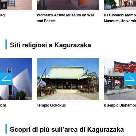
agi
Women's Active Museum on War
Il Tsubouchi Memor
and Peace
Museum, Universi
Siti religiosi a Kagurazaka
uchi
Tempio Gokokuji
Il tempio Bishamo
Scopri di più sull’area di Kagurazaka