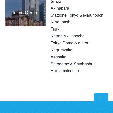
Ginza
Akihabara
Tokyo Centro
Stazione Tokyo & Marunouchi
Nihonbashi
Tsukiji
Kanda & Jimbocho
Tokyo Dome & dintorni
Kagurazaka
Akasaka
Shiodome & Shinbashi
Hamamatsucho