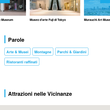
rt Museum
Museo d'arte Fuji di Tokyo
Murauchi Art Mu
Parole
Arte & Musei
Montagne
Parchi & Giardini
Ristoranti raffinati
Attrazioni nelle Vicinanze