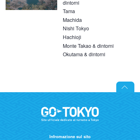
dintorni
Tama
Machida
Nishi Tokyo
Hachioji
Monte Takao & dintorni
Okutama & dintorni
Infromazione sul sito