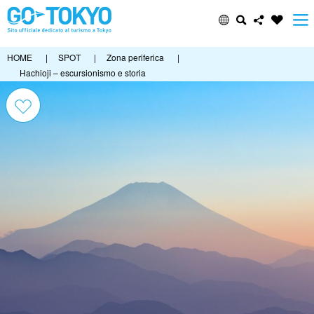
HOME
|
SPOT
|
Zona periferica
|
Hachioji – escursionismo e storia