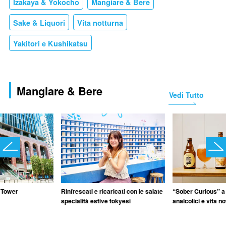
Izakaya & Yokocho
Mangiare & Bere
Sake & Liquori
Vita notturna
Yakitori e Kushikatsu
Mangiare & Bere
Vedi Tutto
 Tower
Rinfrescati e ricaricati con le salate
“Sober Curious” a
specialità estive tokyesi
analcolici e vita n