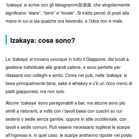
‘Izakaya’ si scrive con gli ideogrammi居酒屋, che singolarmente
significano “stare”, “bere” e “locale”. Si tratta perciò di posti alla
mano in cui si sta qualche ora bevendo, e l’idea non è male.
Izakaya: cosa sono?
Le ‘izakaya’ si trovano ovunque in tutto il Giappone, dai locali a
gestione individuale alle grandi catene, e sono perfette per
rilassarsi con colleghi e amici. Come nei pub, nelle ‘izakaya’ si
beve principalmente birra, sakè e whiskey e c’è un ricco menù di
piatti giapponesi, ma non solo.
Alcune ‘izakaya’ sono paragonabili a bar, ma alcune sono più
simili a ristoranti, a volte con i tavoli bassi con cuscini su cui
sedersi o sedie senza gambe, oppure in stile occidentale, con
tavoli e sedie comuni. Può essere necessario togliersi le scarpe
all’ingresso e, in quel caso, le scarpe andranno riposte nel posto