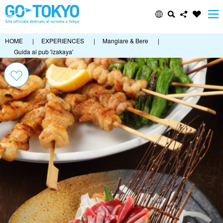
HOME
|
EXPERIENCES
|
Mangiare & Bere
|
Guida ai pub 'izakaya'