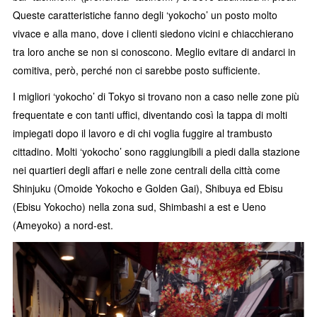
Queste caratteristiche fanno degli ‘yokocho’ un posto molto
vivace e alla mano, dove i clienti siedono vicini e chiacchierano
tra loro anche se non si conoscono. Meglio evitare di andarci in
comitiva, però, perché non ci sarebbe posto sufficiente.
I migliori ‘yokocho’ di Tokyo si trovano non a caso nelle zone più
frequentate e con tanti uffici, diventando così la tappa di molti
impiegati dopo il lavoro e di chi voglia fuggire al trambusto
cittadino. Molti ‘yokocho’ sono raggiungibili a piedi dalla stazione
nei quartieri degli affari e nelle zone centrali della città come
Shinjuku (Omoide Yokocho e Golden Gai), Shibuya ed Ebisu
(Ebisu Yokocho) nella zona sud, Shimbashi a est e Ueno
(Ameyoko) a nord-est.