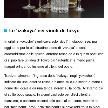
Le ‘izakaya’ nei vicoli di Tokyo
In origine ‘
yokocho
’ significava solo ‘vicoli’ in giapponese, ma
oggi sono per lo più stradine piene di ‘izakaya’ e locali
contraddistinti dalle tipiche lanterne rosse ed è in questi posti che
ci si può fare un’idea di Tokyo più “autentica” e meno pulita,
magari brindando insieme ai clienti del posto.
Tradizionalmente, l’ingresso delle ‘izakaya’ negli ‘yokocho’ è
indicato da una lanterna rossa o bianca su cui è scritto a mano il
nome del locale e da una tenda ‘noren’ sulla porta. All’interno c’è
di solito poco spazio, in alcuni casi solo per dieci clienti al
massimo, e possono esserci solo posti al bancone, mentre nei
bar ‘tachinomi’ (pronuncia “tacinomi”) si beve addirittua in piedi.