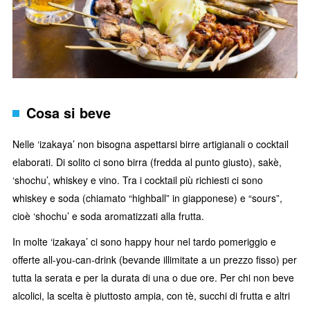
Cosa si beve
Nelle ‘izakaya’ non bisogna aspettarsi birre artigianali o cocktail
elaborati. Di solito ci sono birra (fredda al punto giusto), sakè,
‘shochu’, whiskey e vino. Tra i cocktail più richiesti ci sono
whiskey e soda (chiamato “highball” in giapponese) e “sours”,
cioè ‘shochu’ e soda aromatizzati alla frutta.
In molte ‘izakaya’ ci sono happy hour nel tardo pomeriggio e
offerte all-you-can-drink (bevande illimitate a un prezzo fisso) per
tutta la serata e per la durata di una o due ore. Per chi non beve
alcolici, la scelta è piuttosto ampia, con tè, succhi di frutta e altri