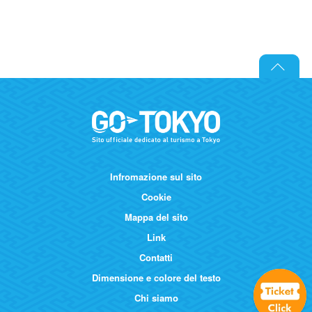
Infromazione sul sito
Cookie
Mappa del sito
Link
Contatti
Dimensione e colore del testo
Chi siamo