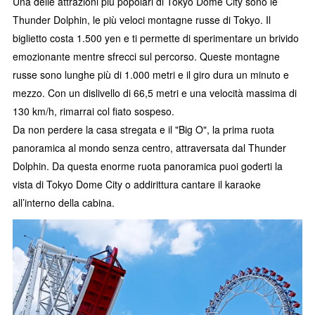
Una delle attrazioni più popolari di Tokyo Dome City sono le
Thunder Dolphin, le più veloci montagne russe di Tokyo. Il
biglietto costa 1.500 yen e ti permette di sperimentare un brivido
emozionante mentre sfrecci sul percorso. Queste montagne
russe sono lunghe più di 1.000 metri e il giro dura un minuto e
mezzo. Con un dislivello di 66,5 metri e una velocità massima di
130 km/h, rimarrai col fiato sospeso.
Da non perdere la casa stregata e il "Big O", la prima ruota
panoramica al mondo senza centro, attraversata dal Thunder
Dolphin. Da questa enorme ruota panoramica puoi goderti la
vista di Tokyo Dome City o addirittura cantare il karaoke
all’interno della cabina.