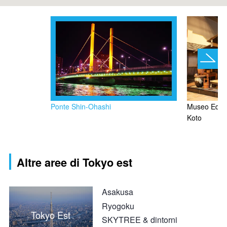
Ponte Shin-Ohashi
Museo Edo d
Koto
Altre aree di Tokyo est
Asakusa
Ryogoku
Tokyo Est
SKYTREE & dintorni