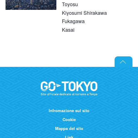
Toyosu
Kiyosumi Shirakawa
Fukagawa
Kasai
Infromazione sul sito
Cookie
Mappa del sito
Link