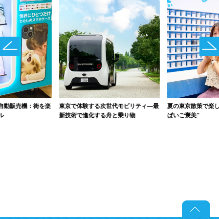
自動販売機：街を楽
東京で体験する次世代モビリティ―最
夏の東京散策で楽し
ル
新技術で進化する舟と乗り物
ぱいご褒美”