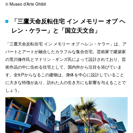
© Museo d’Arte Ghibli
「三鷹天命反転住宅 イン メモリー オブ ヘ
レン・ケラー」と「国立天文台」
「三鷹天命反転住宅 イン メモリー オブ ヘレン・ケラー」は、ア
パートとアートが融合したカラフルな集合住宅。芸術家で建築家
の荒川修作氏とマドリン・ギンズ氏によって設計されており、芸
術作品の中に住める住宅として、国内外から注目を浴びていま
す。全9戸からなるこの建物は、身体を中心に設計していること
に大きな特徴があり、訪れた人の生き方にも影響を与えることで
しょう。