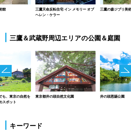
術館
三鷹天命反転住宅 イン メモリー オブ
三鷹の森ジブリ美
ヘレン・ケラー
三鷹＆武蔵野周辺エリアの公園＆庭園
東京都井の頭自然文化園
井の頭恩賜公園
でも、東京の自然を
めスポット
キーワード