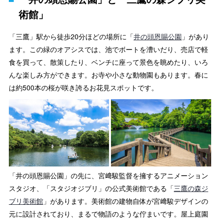
術館」
「三鷹」駅から徒歩20分ほどの場所に「
井の頭恩賜公園
」があり
ます。この緑のオアシスでは、池でボートを漕いだり、売店で軽
食を買って、散策したり、ベンチに座って景色を眺めたり、いろ
んな楽しみ方ができます。お寺や小さな動物園もあります。春に
は約500本の桜が咲き誇るお花見スポットです。
「井の頭恩賜公園」の先に、宮﨑駿監督を擁するアニメーション
スタジオ、「スタジオジブリ」の公式美術館である「
三鷹の森ジ
ブリ美術館
」があります。美術館の建物自体が宮﨑駿デザインの
元に設計されており、まるで物語のような佇まいです。屋上庭園