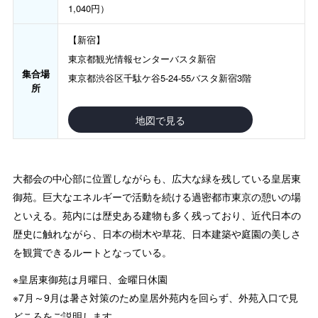
1,040円）
【新宿】
東京都観光情報センターバスタ新宿
集合場
東京都渋谷区千駄ケ谷5-24-55バスタ新宿3階
所
地図で見る
大都会の中心部に位置しながらも、広大な緑を残している皇居東
御苑。巨大なエネルギーで活動を続ける過密都市東京の憩いの場
といえる。苑内には歴史ある建物も多く残っており、近代日本の
歴史に触れながら、日本の樹木や草花、日本建築や庭園の美しさ
を観賞できるルートとなっている。
※皇居東御苑は月曜日、金曜日休園
※7月～9月は暑さ対策のため皇居外苑内を回らず、外苑入口で見
どころをご説明します。