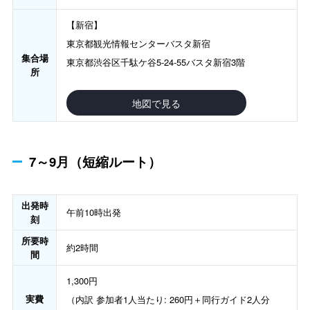
【新宿】
東京都観光情報センターバスタ新宿
集合場
東京都渋谷区千駄ケ谷5-24-55バスタ新宿3階
所
地図で見る
7～9月（短縮ルート）
出発時
午前10時出発
刻
所要時
約2時間
間
1,300円
実費
（内訳 参加者1人当たり: 260円＋同行ガイド2人分