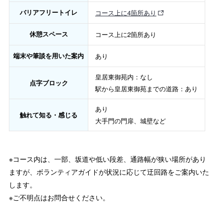
バリアフリートイレ
コース上に4箇所あり
休憩スペース
コース上に2箇所あり
端末や筆談を用いた案内
あり
皇居東御苑内：なし
点字ブロック
駅から皇居東御苑までの道路：あり
あり
触れて知る・感じる
大手門の門扉、城壁など
※コース内は、一部、坂道や低い段差、通路幅が狭い場所があり
ますが、ボランティアガイドが状況に応じて迂回路をご案内いた
します。
※ご不明点はお問合せください。