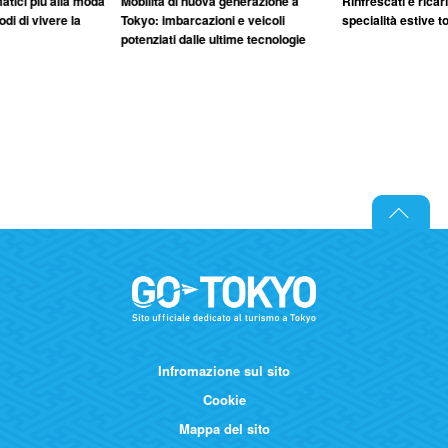
matici più alla moda
Mobilità di nuova generazione a
Rinfrescati e ricar
di di vivere la
Tokyo: imbarcazioni e veicoli
specialità estive t
potenziati dalle ultime tecnologie
Infromazione sul sito
Cookie
Mappa del sito