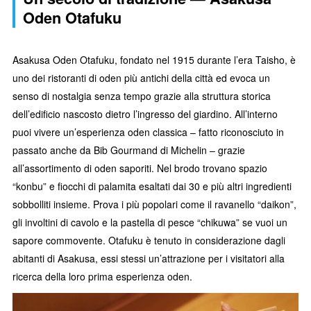
Oden Otafuku
Asakusa Oden Otafuku, fondato nel 1915 durante l’era Taisho, è
uno dei ristoranti di oden più antichi della città ed evoca un
senso di nostalgia senza tempo grazie alla struttura storica
dell’edificio nascosto dietro l’ingresso del giardino. All’interno
puoi vivere un’esperienza oden classica – fatto riconosciuto in
passato anche da Bib Gourmand di Michelin – grazie
all’assortimento di oden saporiti. Nel brodo trovano spazio
“konbu” e fiocchi di palamita esaltati dai 30 e più altri ingredienti
sobbolliti insieme. Prova i più popolari come il ravanello “daikon”,
gli involtini di cavolo e la pastella di pesce “chikuwa” se vuoi un
sapore commovente. Otafuku è tenuto in considerazione dagli
abitanti di Asakusa, essi stessi un’attrazione per i visitatori alla
ricerca della loro prima esperienza oden.