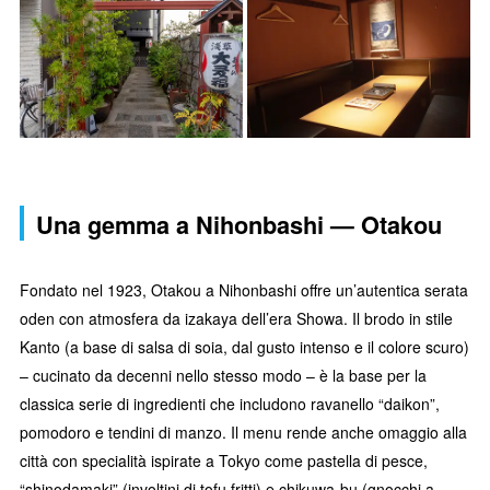
Una gemma a Nihonbashi — Otakou
Fondato nel 1923, Otakou a Nihonbashi offre un’autentica serata
oden con atmosfera da izakaya dell’era Showa. Il brodo in stile
Kanto (a base di salsa di soia, dal gusto intenso e il colore scuro)
– cucinato da decenni nello stesso modo – è la base per la
classica serie di ingredienti che includono ravanello “daikon”,
pomodoro e tendini di manzo. Il menu rende anche omaggio alla
città con specialità ispirate a Tokyo come pastella di pesce,
“shinodamaki” (involtini di tofu fritti) e chikuwa-bu (gnocchi a