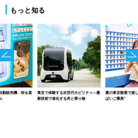
もっと知る
自動販売機：街を楽
東京で体験する次世代モビリティ―最
夏の東京散策で楽し
ル
新技術で進化する舟と乗り物
ぱいご褒美”