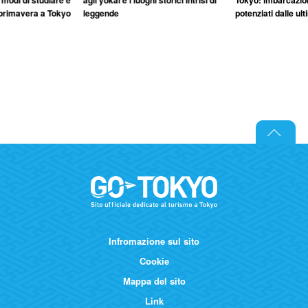
 modi di studiare e
agli yokai e i luoghi storici intrisi di
Tokyo: imbarcazion
primavera a Tokyo
leggende
potenziati dalle ul
Infromazione sul sito
Cookie
Mappa del sito
Link