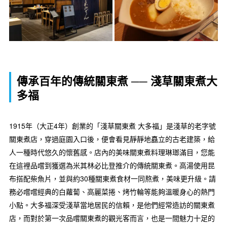
傳承百年的傳統關東煮 ── 淺草關東煮大
多福
1915年（大正4年）創業的「淺草關東煮 大多福」是淺草的老字號
關東煮店，穿過庭園入口後，便會看見靜靜地矗立的古老建築，給
人一種時代悠久的懷舊感。店內的美味關東煮料理琳瑯滿目，您能
在這裡品嚐到獲選為米其林必比登推介的傳統關東煮。高湯使用昆
布搭配柴魚片，並與約30種關東煮食材一同熬煮，美味更升級。請
務必嚐嚐經典的白蘿蔔、高麗菜捲、烤竹輪等能夠溫暖身心的熱門
小點。大多福深受淺草當地居民的信賴，是他們經常造訪的關東煮
店，而對於第一次品嚐關東煮的觀光客而言，也是一間魅力十足的