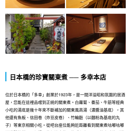
日本橋的珍寶關東煮 ── 多幸本店
位於日本橋的「多幸」創業於1923年，是一間洋溢昭和氛圍的居酒
屋，您能在這裡品嚐到正統的關東煮。白蘿蔔、番茄、牛筋等經典
小吃的湯底是幾十年來不斷補加的關東風高湯（濃醬油基底），其
他還有魚板、信田卷（炸豆皮卷）、竹輪麩（以麵粉為基底的丸
子）等東京相關小吃。從吧台座位能夠近距離看到關東煮咕嘟咕嘟