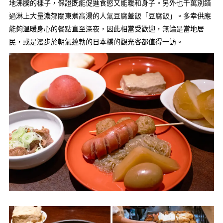
地沸騰的樣子，保證既能促進食慾又能暖和身子。另外也千萬別錯
過淋上大量濃郁關東煮高湯的人氣豆腐蓋飯「豆腐飯」。多幸供應
能夠溫暖身心的餐點直至深夜，因此相當受歡迎，無論是當地居
民，或是漫步於朝氣蓬勃的日本橋的觀光客都值得一訪。