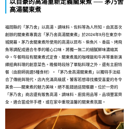
以自豪的高湯重新定義關東煮 ── 茅乃舍
高湯關東煮
福岡縣的「茅乃舍」以高湯、調味料、佐料等為人所知，由其首次
創辦的關東煮專賣店「茅乃舍高湯關東煮」於2024年9月在東京中
城開幕。茅乃舍關東煮所使用的高湯以昆布、柴魚片、香菇、烤飛
魚等調配成適合冬季的暖心口味，將獨一無二的細膩鮮味濃縮其
中。午餐時段有關東煮式定食、關東煮風的咖哩飯和牛丼等重新演
繹經典料理的創意菜色。晚餐時段除了單點料理之外，還有主廚特
餐（由廚師挑選5種食材）。「茅乃舍高湯關東煮」以獨特手法結
合了傳統與現代，店內充滿高級感，饕客若想尋找備受喜愛的冬令
美食——關東煮的魅力美味，絕不能錯過這間餐廳。位於一旁的
「茅乃舍」商店還有販售高湯、調味料、廚房用品等，品項豐富齊
全，適合當成伴手禮，或在家中重現溫馨的關東煮氛圍。