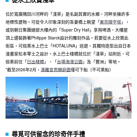
位於寬廣隅田川河畔的「淺草」是名副其實的水鄉，河畔坐擁許多
地標性建物。可從令人印象深刻的吾妻橋上眺望「
東京晴空塔
」，
或到朝日集團總部大樓內的「Super Dry Hall」享用啤酒，大樓屋
頂上還裝飾著Philippe Starck設計的雕刻作品。若要從水上欣賞此
街區，可搭乘水上巴士「HOTALUNA」巡遊，其獨特造型出自日本
漫畫家松本零士之設計。水上巴士棧橋就位於「淺草」站附近，可
搭乘前往「
日出棧橋
」、「
台場海濱公園
」及「豐洲」等地。
*截至2026年2月，
濱離宮恩賜庭園
僅可下船（不可乘船）
尋覓可供留念的珍奇伴手禮