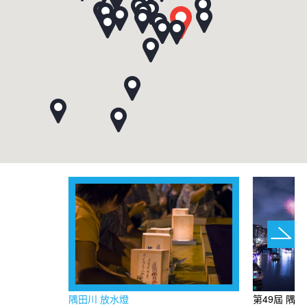
隅田川 放水燈
第49屆 隅