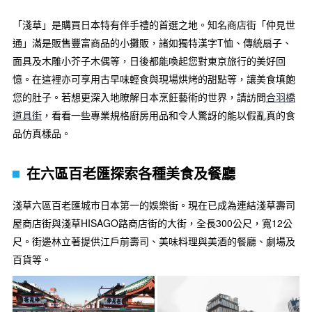
「淺草」是購買日本特有伴手禮的首選之地。知名商店街「仲見世
通」滿是販售豐富商品的小攤販，諸如獨特漢字T恤、傳統扇子、
面具及木雕小芥子木偶等，日後都能喚起您對東京旅行的美好回
憶。在這裡亦可享用古早味輕食與現場烘烤的甜點等，讓美食填飽
您的肚子。若想更深入地瞭解日本烹飪藝術的世界，請訪問
合羽橋
道具街
，看看一些專業規格廚房用品和令人驚訝的能以假亂真的食
品仿真樣品。
在六區百老匯探索各種美食及餐廳
淺草六區百老匯城市日本第一的娛樂街。現在已成為連結淺草壽司
屋商店街與淺草HISAGO路商店街的大街，全長300公尺，寬12公
尺。街邊林立著提供江戶前壽司、美味料理與美酒的餐廳、劇場及
百貨等。