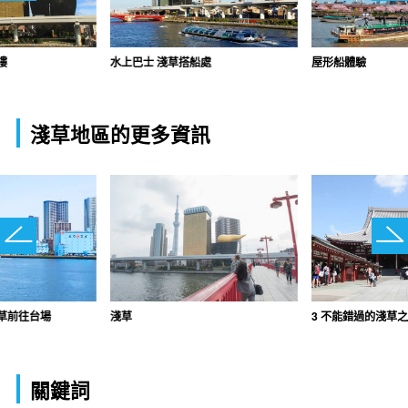
樓
水上巴士 淺草搭船處
屋形船體驗
淺草地區的更多資訊
草前往台場
淺草
3 不能錯過的淺草
關鍵詞