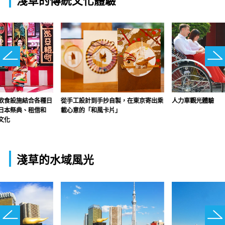
淺草的傳統文化體驗
人力車觀光體驗
飲食設施結合各種日
從手工設計到手抄自製，在東京寄出乘
日本祭典、租借和
載心意的「和風卡片」
文化
淺草的水域風光