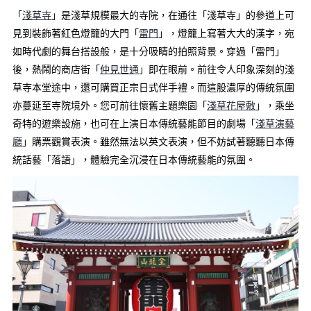
「
淺草寺
」是淺草規模最大的寺院，在通往「淺草寺」的參道上可
見到裝飾著紅色燈籠的大門「
雷門
」，燈籠上寫著大大的漢字，宛
如時代劇的舞台搭設般，是十分吸睛的拍照背景。穿過「雷門」
後，熱鬧的商店街「
仲見世通
」即在眼前。前往令人印象深刻的淺
草寺本堂途中，還可購買正宗日式伴手禮。而這股濃厚的傳統氛圍
亦蔓延至寺院境外。您可前往懷舊主題樂園「
淺草花屋敷
」，乘坐
奇特的遊樂設施，也可在上演日本傳統藝能節目的劇場「
淺草演藝
廳
」購票觀賞表演。雖然無法以英文表演，但不妨試著聽聽日本傳
統話藝「落語」，體驗完全沉浸在日本傳統藝能的氛圍。