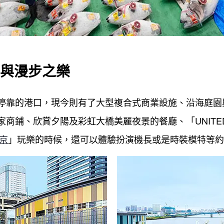
與漫步之樂
停靠的港口，現今則有了大型複合式商業設施、沿海庭園
家商鋪、欣賞夕陽及彩虹大橋美麗夜景的餐廳、「UNITED C
東京
」玩樂的時候，還可以體驗扮演機長或是時裝模特等約1