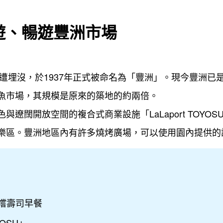
遊、暢遊豐洲市場
震遭埋沒，於1937年正式被命名為「豐洲」。現今豐洲
魚市場，其規模是原來的築地的約兩倍。
遼闊開放空間的複合式商業設施「LaLaport TOYO
樂區。豐洲地區內有許多燒烤廣場，可以使用園內提供的
嚐壽司早餐
YOSU」