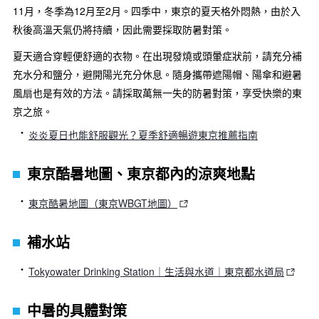
11月，冬季為12月至2月。四季中，東京的夏天格外悶熱，由於入
秋後高溫天氣仍將持續，因此需要採取防暑對策。
夏天適合穿輕便舒適的衣物。在出現發燒或頭暈症狀前，請充分補
充水分和鹽分，避開陽光充分休息。隨身攜帶遮陽帽、陽傘和避暑
風扇也是有效的方法。請採取萬無一失的防暑對策，享受快樂的東
京之旅。
炎炎夏日也能舒服觀光？夏季舒適暢遊東京推薦指南
東京酷暑地圖、東京都內的涼爽地點
東京酷暑地圖（東京WBGT地圖）
補水站
Tokyowater Drinking Station｜生活與水道｜東京都水道局
中暑的具體對策