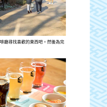
啡廳尋找喜歡的東西吧。然後為完
！