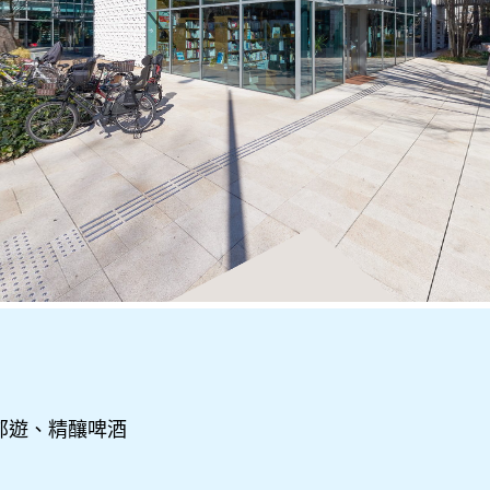
郊遊、精釀啤酒