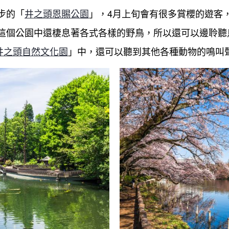
步的「
井之頭恩賜公園
」，4月上旬會有很多賞櫻的遊客
這個公園中還棲息著各式各樣的野鳥，所以還可以邊聆聽
井之頭自然文化園
」中，還可以聽到其他各種動物的鳴叫