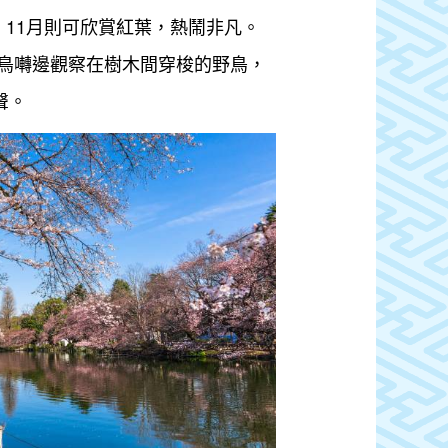
，11月則可欣賞紅葉，熱鬧非凡。
鳥囀邊觀察在樹木間穿梭的野鳥，
聲。