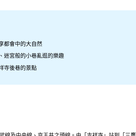
享都會中的大自然
、迷宮般的小巷亂逛的樂趣
祥寺後巷的景點
武線及中央線、京王井之頭線。由「吉祥寺」站到「三鷹之森