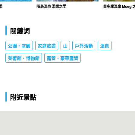
湯
昭島溫泉 湯樂之里
奧多摩溫泉 Moegi
關鍵詞
公園・庭園
家庭旅遊
山
戶外活動
溫泉
美術館・博物館
露營・豪華露營
附近景點