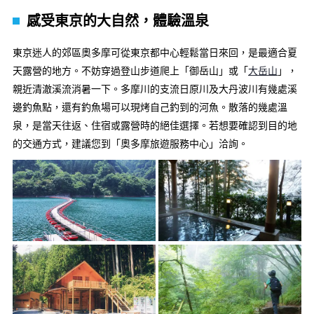
感受東京的大自然，體驗溫泉
東京迷人的郊區奧多摩可從東京都中心輕鬆當日來回，是最適合夏
天露營的地方。不妨穿過登山步道爬上「御岳山」或「
大岳山
」，
親近清澈溪流消暑一下。多摩川的支流日原川及大丹波川有幾處溪
邊釣魚點，還有釣魚場可以現烤自己釣到的河魚。散落的幾處溫
泉，是當天往返、住宿或露營時的絕佳選擇。若想要確認到目的地
的交通方式，建議您到「奧多摩旅遊服務中心」洽詢。