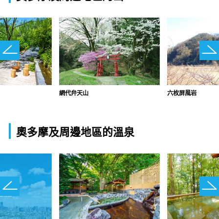
網代弁天山
六枚屏風岩
奧多摩及周邊地區的溫泉