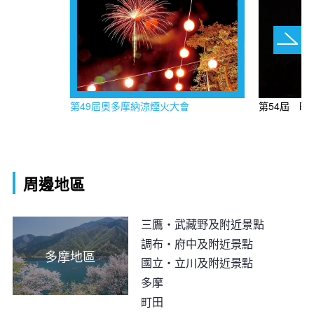
第49屆奧多摩納涼煙火大會
第54屆 昭
周邊地區
三鷹・武藏野及附近景點
調布・府中及附近景點
多摩地區
國立・立川及附近景點
多摩
町田