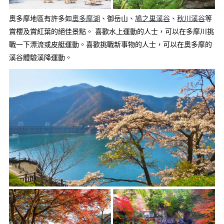
奧多摩地區有許多如
奧多摩湖
、御岳山、
鳩之巢溪谷
、
秋川溪谷
等
賞櫻及賞紅葉的絕佳景點。 喜歡水上運動的人士，可以在多摩川挑
戰一下漂流或皮艇運動。喜歡挑戰新事物的人士，可以在奧多摩的
溪谷體驗溪降運動。