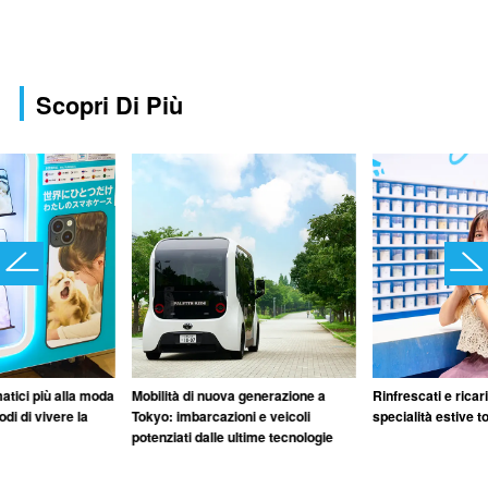
Scopri Di Più
matici più alla moda
Mobilità di nuova generazione a
Rinfrescati e ricar
di di vivere la
Tokyo: imbarcazioni e veicoli
specialità estive t
potenziati dalle ultime tecnologie