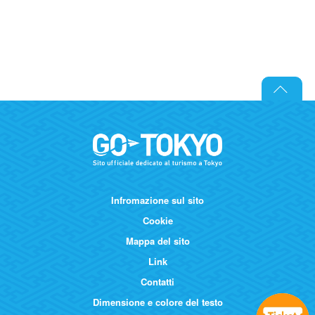
Infromazione sul sito
Cookie
Mappa del sito
Link
Contatti
Dimensione e colore del testo