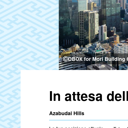
ⒸDBOX for Mori Building Co
In attesa del
Azabudai Hills