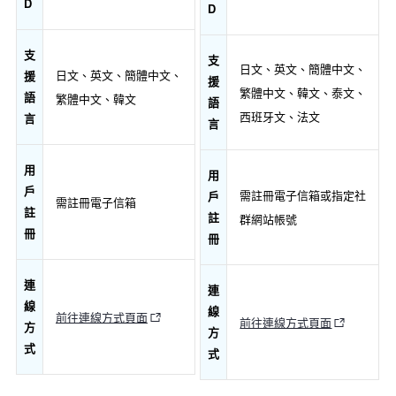
D
D
支
支
日文、英文、簡體中文、
日文、英文、簡體中文、
援
援
繁體中文、韓文、泰文、
語
繁體中文、韓文
語
西班牙文、法文
言
言
用
用
戶
需註冊電子信箱或指定社
戶
需註冊電子信箱
註
註
群網站帳號
冊
冊
連
連
線
線
前往連線方式頁面
前往連線方式頁面
方
方
式
式