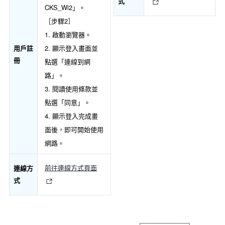
式
CKS_Wi2」。
［步驟2］
1. 啟動瀏覽器。
2. 顯示登入畫面並
用戶註
冊
點選「連線到網
路」。
3. 閱讀使用條款並
點選「同意」。
4. 顯示登入完成畫
面後，即可開始使用
網路。
前往連線方式頁面
連線方
式