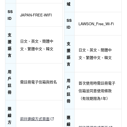
域
SS
JAPAN-FREE-WIFI
ID
SS
LAWSON_Free_Wi-Fi
ID
支
日文、英文、簡體中
援
支
語
文、繁體中文、韓文
日文、英文、簡體中
援
言
語
文、繁體中文、韓文
言
用
戶
用
需註冊電子信箱與姓名
首次使用時需註冊電子
註
戶
信箱並同意使用條款
冊
註
（有效期限為1年）
冊
連
線
連
前往連線方式頁面
方
線