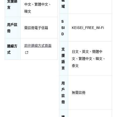
支援語
中文、繁體中文、
域
言
韓文
S
用戶註
SI
需註冊電子信箱
KEISEI_FREE_Wi-Fi
冊
D
前往連線方式頁面
連線方
支
日文、英文、簡體中
式
援
文、繁體中文、韓文、
語
泰文
言
用
戶
無需註冊
註
冊
連