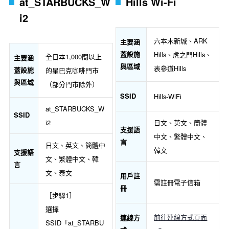
at_STARBUCKS_W
Hills Wi-Fi
i2
六本木新城、ARK
主要涵
蓋設施
Hills、虎之門Hills、
全日本1,000間以上
主要涵
與區域
表參道Hills
蓋設施
的星巴克咖啡門市
與區域
（部分門市除外）
SSID
Hills-WiFi
at_STARBUCKS_W
SSID
i2
日文、英文、簡體
支援語
中文、繁體中文、
言
日文、英文、簡體中
韓文
支援語
文、繁體中文、韓
言
文、泰文
用戶註
需註冊電子信箱
冊
［步驟1］
選擇
前往連線方式頁面
連線方
SSID「at_STARBU