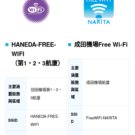
HANEDA-FREE-
成田機場Free Wi-Fi
WIFI
（第1・2・3航廈）
主要
涵蓋
設施
成田機場航廈
主要涵
與區
羽田機場第1・2・
蓋設施
域
3航廈
與區域
SSI
HANEDA-FREE-
FreeWiFi-NARITA
SSID
D
WIFI