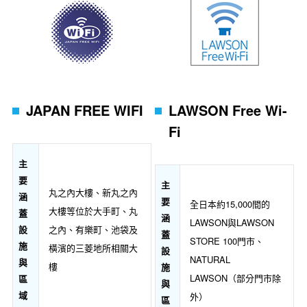
JAPAN FREE WIFI
LAWSON Free Wi-
Fi
主
要
主
丸之內大樓、新丸之內
涵
要
全日本約15,000間的
大樓等位於大手町、丸
蓋
涵
LAWSON與LAWSON
設
之內、有樂町、池袋及
蓋
STORE 100門市、
施
橫濱的三菱地所相關大
設
NATURAL
與
樓
施
LAWSON（部分門市除
區
與
域
外）
區