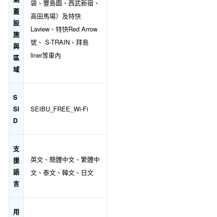
袋、豐島園、西武新宿、
蓋
高田馬場）及特快
設
Laview、特快Red Arrow
施
號、 S-TRAIN、拜島
與
liner等車內
區
域
S
SI
SEIBU_FREE_Wi-Fi
D
支
英文、簡體中文、繁體中
援
語
文、泰文、韓文、日文
言
用