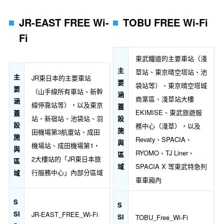
JR-EAST FREE Wi-
TOBU FREE Wi-Fi
Fi
東武鐵道的主要車站（淺
主
草站、東京晴空塔站、池
主
JR東日本的主要車站
要
袋站等）、東京晴空塔城
要
（山手線所有車站、新幹
涵
商業區、淺草站大樓
涵
線停靠站等），以及東京
蓋
EKIMISE、東武旅遊服
蓋
站、新宿站、池袋站、羽
設
設
務中心（淺草），以及
施
田機場第3航廈站、成田
施
Revaty、SPACIA、
與
機場站、成田機場第1・
與
RYOMO、TJ Liner、
區
2大樓站的「JR東日本旅
區
SPACIA X 等東武特急列
域
行服務中心」內部分區域
域
車車廂內
S
S
SI
JR-EAST_FREE_Wi-Fi
SI
TOBU_Free_Wi-Fi