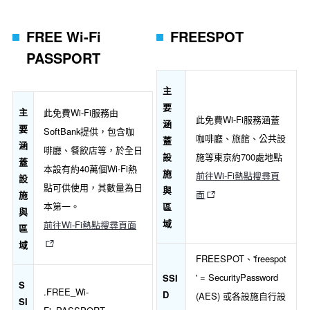
FREE Wi-Fi
FREESPOT
PASSPORT
主
要
主
此免費Wi-Fi服務由
此免費Wi-Fi服務涵蓋
涵
要
SoftBank提供，包含咖
咖啡廳、旅館、公共設
蓋
涵
啡廳、餐飲店等，於全日
設
施等東京約700處地點
蓋
本設有約40萬個Wi-Fi熱
施
前往Wi-Fi熱點搜尋頁
設
點可供使用，其數量為日
與
面
施
本第一。
區
與
域
前往Wi-Fi熱點搜尋頁面
區
域
FREESPOT、'freespot
' = SecurityPassword
SSI
S
.FREE_Wi-
D
(AES) 或各設施自行設
SI