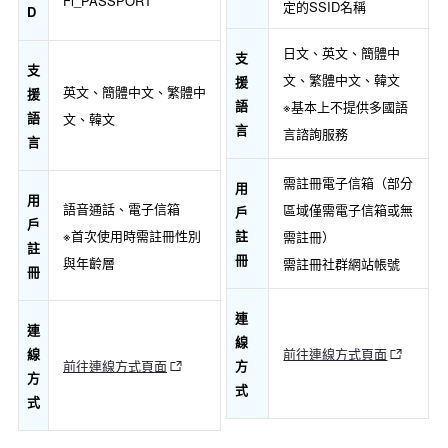
Fi_PASSPORT
定的SSID名稱
D
日文、英文、簡體中
支
支
文、繁體中文、韓文
援
英文、簡體中文、繁體中
援
語
※基本上不提供多國語
語
文、韓文
言
言諮詢服務
言
需註冊電子信箱（部分
用
用
語音通話、電子信箱
區域僅需電子信箱或無
戶
戶
註
※首次使用時需註冊性別
需註冊）
註
冊
與年齡層
需註冊社群網站帳號
冊
連
連
線
線
前往連線方式頁面
方
前往連線方式頁面
方
式
式