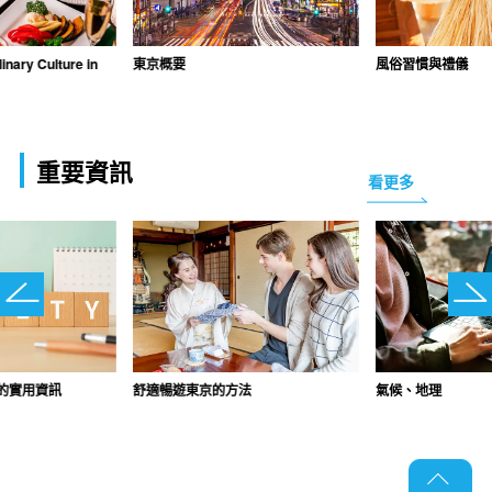
inary Culture in
東京概要
風俗習慣與禮儀
重要資訊
看更多
的實用資訊
舒適暢遊東京的方法
氣候、地理