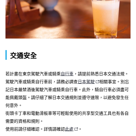
交通安全
若計畫在東京駕駛汽車或騎乘
自行車
，請提前熟悉日本交通法規。
駕駛汽車或騎乘自行車前，請務必調查
日本駕駛
相關事宜。別忘
記日本嚴禁酒後駕駛汽車或騎乘自行車。此外，騎自行車必須盡可
能佩戴頭盔。請仔細了解日本交通規則並遵守速限，以避免發生任
何意外。
街頭卡丁車和電動滑板車等可輕鬆使用的共享型交通工具也有各自
需要的資格和規則。
使用前請仔細確認。詳情請確認
此處
。