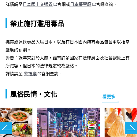
詳情請至
日本國土交通省
官網或
日本警察廳
官網查詢。
禁止施打濫用毒品
攜帶或運送毒品入境日本，以及在日本國內持有毒品皆會處以相當
嚴厲的罰則。
警告：近年來對於大麻，雖有許多國家在法律層面及社會觀感上有
所寬容，但日本的法律規定較為嚴格。
詳情請至
警視廳
官網查詢。
風俗民情・文化
看更多