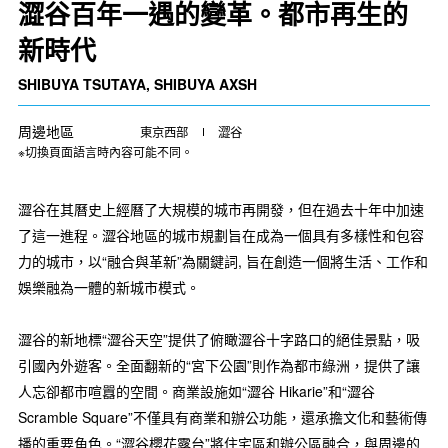
澀谷百年一遇的變革。都市再生的
新時代
SHIBUYA TSUTAYA, SHIBUYA AXSH
周邊地區
東京西部
澀谷
※切換頁面語言時內容可能不同。
澀谷在其曆史上經曆了大規模的城市再開發，但在過去十年中加速
了這一進程。澀谷地區的城市規劃旨在成為一個具有多樣性和包容
力的城市，以“融合與革新”為關鍵詞, 旨在創造一個將生活、工作和
娛樂融為一體的新城市模式。
澀谷的新地標“澀谷天空”提供了俯瞰澀谷十字路口的絕佳景點，吸
引國內外遊客。全面翻新的“宮下公園”則作為都市綠洲，提供了讓
人忘卻都市喧囂的空間。商業設施如“澀谷 Hikarie”和“澀谷
Scramble Square”不僅具有商業和辦公功能，還承擔文化和藝術傳
播的重要角色。“澀谷櫻花露台”將住宅區和辦公區融合，與周邊的