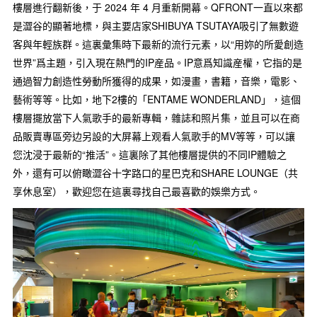
樓層進行翻新後，于 2024 年 4 月重新開幕。QFRONT一直以來都
是澀谷的顯著地標，與主要店家SHIBUYA TSUTAYA吸引了無數遊
客與年輕族群。這裏彙集時下最新的流行元素，以“用妳的所愛創造
世界”爲主題，引入現在熱門的IP産品。IP意爲知識産權，它指的是
通過智力創造性勞動所獲得的成果，如漫畫，書籍，音樂，電影、
藝術等等。比如，地下2樓的「ENTAME WONDERLAND」，這個
樓層擺放當下人氣歌手的最新專輯，雜誌和照片集，並且可以在商
品販賣專區旁边另設的大屏幕上观看人氣歌手的MV等等，可以讓
您沈浸于最新的“推活”。這裏除了其他樓層提供的不同IP體驗之
外，還有可以俯瞰澀谷十字路口的星巴克和SHARE LOUNGE（共
享休息室），歡迎您在這裏尋找自己最喜歡的娛樂方式。