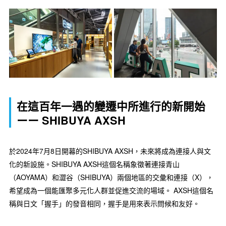
在這百年一遇的變遷中所進行的新開始
ーー SHIBUYA AXSH
於2024年7月8日開幕的SHIBUYA AXSH，未來將成為連接人與文
化的新設施。SHIBUYA AXSH這個名稱象徵著連接青山
（AOYAMA）和澀谷（SHIBUYA）兩個地區的交彙和連接（X），
希望成為一個能匯聚多元化人群並促進交流的場域。 AXSH這個名
稱與日文「握手」的發音相同，握手是用來表示問候和友好。