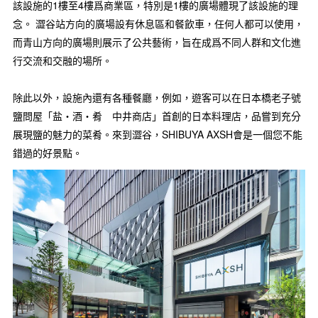
該設施的1樓至4樓爲商業區，特別是1樓的廣場體現了該設施的理
念。 澀谷站方向的廣場設有休息區和餐飲車，任何人都可以使用，
而青山方向的廣場則展示了公共藝術，旨在成爲不同人群和文化進
行交流和交融的場所。
除此以外，設施內還有各種餐廳，例如，遊客可以在日本橋老子號
鹽問屋「盐・酒・肴 中井商店」首創的日本料理店，品嘗到充分
展現鹽的魅力的菜肴。來到澀谷，SHIBUYA AXSH會是一個您不能
錯過的好景點。