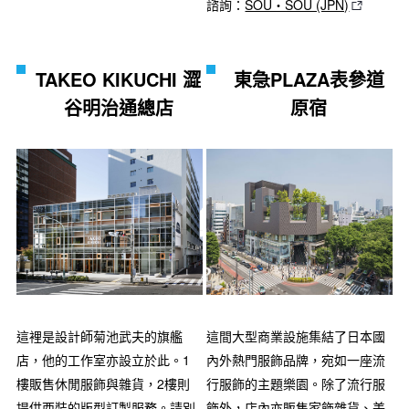
諮詢：
SOU・SOU (JPN)
TAKEO KIKUCHI 澀
東急PLAZA表參道
谷明治通總店
原宿
這間大型商業設施集結了日本國
這裡是設計師菊池武夫的旗艦
內外熱門服飾品牌，宛如一座流
店，他的工作室亦設立於此。1
行服飾的主題樂園。除了流行服
樓販售休閒服飾與雜貨，2樓則
飾外，店內亦販售家飾雜貨、美
提供西裝的版型訂製服務。請別