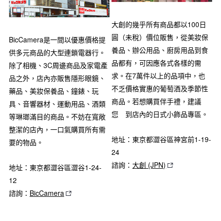
大創的幾乎所有商品都以100日
圓（未稅）價位販售，從美妝保
BicCamera是一間以優惠價格提
養品、辦公用品、廚房用品到食
供多元商品的大型連鎖電器行。
品都有，可因應各式各樣的需
除了相機、3C周邊商品及家電產
求。在7萬件以上的品項中，也
品之外，店內亦販售隱形眼鏡、
不乏價格實惠的葡萄酒及季節性
藥品、美妝保養品、鐘錶、玩
商品。若想購買伴手禮，建議
具、音響器材、運動用品、酒類
您 到店內的日式小飾品專區。
等琳瑯滿目的商品。不妨在寬敞
整潔的店內，一口氣購買所有需
地址：東京都澀谷區神宮前1-19-
要的物品。
24
諮詢：
大創 (JPN)
地址：東京都澀谷區澀谷1-24-
12
諮詢：
BicCamera