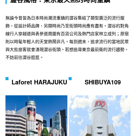
無論今昔皆為日本時尚潮流重鎮的澀谷集結了類型廣泛的流行服
飾，從設計師品牌、另類時尚乃至街頭時尚應有盡有。澀谷的對角
線行人穿越道與表參道周圍有百貨公司及熱門店家林立成列；原宿
則以時髦年輕人的天堂熱鬧非凡。每到週末，追求流行的當地民眾
與大批旅客就會湧現澀谷街頭。若想追尋東京最前衛的流行趨勢，
不妨前往澀谷逛逛。
Laforet HARAJUKU
SHIBUYA109