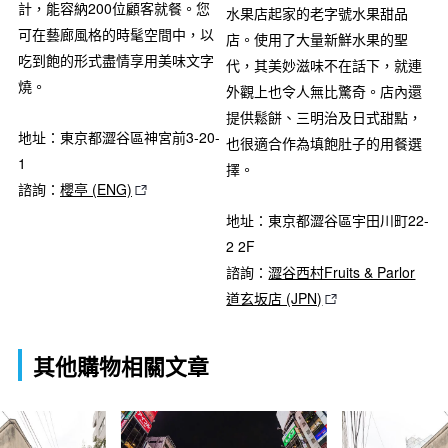
計，能容納200位顧客就餐。您
水果店起家的老字號水果甜品
可在藝廊風格的時髦空間中，以
店。使用了大量新鮮水果的聖
吃到飽的形式盡情享用美味文字
代，其美妙滋味不在話下，就連
燒。
外觀上也令人無比驚奇。店內還
提供鬆餅、三明治及日式甜點，
地址：東京都澀谷區神宮前3-20-
也很適合作為填飽肚子的用餐選
1
擇。
諮詢：
櫻亭 (ENG)
地址：東京都澀谷區宇田川町22-
2 2F
諮詢：
澀谷西村Fruits & Parlor
道玄坂店 (JPN)
其他購物相關文章