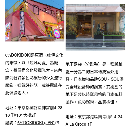
6%DOKIDOKI是原宿卡哇伊文化
的象徵，以「超凡可愛」為概
地下足袋（分趾鞋）是一種腳趾
念，將原宿文化發揚光大。店內
處一分為二的日本傳統室外用
陳列著許多色彩繽紛的少女流行
鞋。日本織物品牌SOU‧SOU深
服飾。運氣好的話，或許還能在
受全球設計師的讚賞，其獨創的
此偶遇名人。
地下足袋以時髦風格的日本布料
製作，色彩繽紛，品質極佳。
地址：東京都澀谷區神宮前4-28-
16 TX101大樓2F
地址：東京都港區南青山5-4-24
諮詢：
6%DOKIDOKI (JPN)
A La Croce 1F