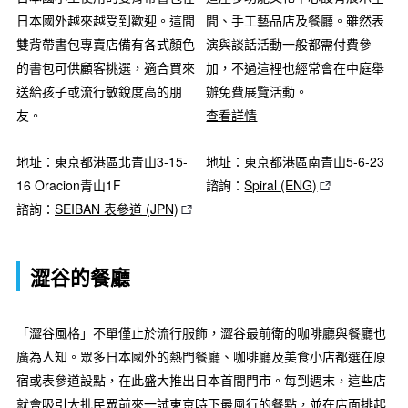
日本國外越來越受到歡迎。這間
間、手工藝品店及餐廳。雖然表
雙背帶書包專賣店備有各式顏色
演與談話活動一般都需付費參
的書包可供顧客挑選，適合買來
加，不過這裡也經常會在中庭舉
送給孩子或流行敏銳度高的朋
辦免費展覽活動。
友。
查看詳情
地址：東京都港區北青山3-15-
地址：東京都港區南青山5-6-23
16 Oracion青山1F
諮詢：
Spiral (ENG)
諮詢：
SEIBAN 表參道 (JPN)
澀谷的餐廳
「澀谷風格」不單僅止於流行服飾，澀谷最前衛的咖啡廳與餐廳也
廣為人知。眾多日本國外的熱門餐廳、咖啡廳及美食小店都選在原
宿或表參道設點，在此盛大推出日本首間門市。每到週末，這些店
就會吸引大批民眾前來一試東京時下最風行的餐點，並在店面排起