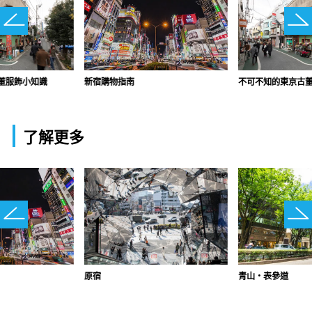
董服飾小知識
新宿購物指南
不可不知的東京古
了解更多
原宿
青山・表參道