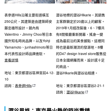
表參道Hills沿著主要街道橫亙
澀谷地標的澀谷Hikarie，其銷售
250公尺，其建築是由建築師安
主客群鎖定於20歲以上的顧客。
藤忠雄所設計。館內有
2019年1月經改裝後，6、7樓共
Valentino、Jimmy Choo等日本
有8間餐廳重新開幕，搖身一變
國外知名時尚品牌，以及Yohji
成為最前沿的美食據點。這裡同
Yamamoto、junhashimoto等日
時也是最新潮流的發源地，8樓
本代表性設計師品牌進駐。
的D47 design travel store販售從
查看詳情
日本全國網羅而來、設計感十足
的商品。
地址：東京都澀谷區神宮前4-12-
澀谷Hikarie與澀谷站相連。
10
諮詢：
表參道Hills
地址：東京都澀谷區澀谷2-21-1
諮詢：
澀谷Hikarie
澀谷風格：東京最火熱的時尚重鎮