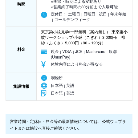
※季節・時期による変動あり
時間
※営業終了時間の30分前まで入場可能
定休日：
土曜日
日曜日
祝日
年末年始
ゴールデンウィーク
東京染小紋見学/一部無料（案内無し） 東京染小
紋ワークショップ/小裂（こぎれ）3,000円/ 袱
紗（ふくさ）5,000円（90～120分）
料金
現金
VISA
JCB
Mastercard
銀聯
(UnionPay)
体験内容により料金が異なる
喫煙所
日本語
英語
施設情報
日本語
英語
営業時間・定休日・料金等の最新情報については、公式ウェブサ
イトまたは施設へ直接ご確認ください。