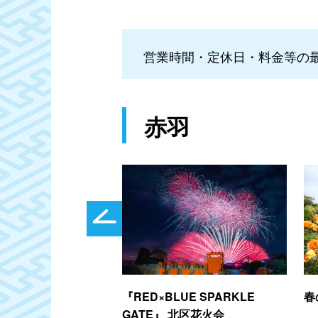
営業時間・定休日・料金等の
赤羽
『RED×BLUE SPARKLE
春
」で車窓風景も楽し
GATE』 北区花火会
紅葉スポット巡り