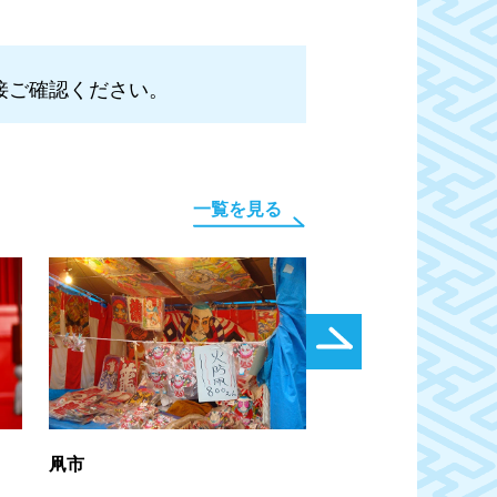
接ご確認ください。
一覧を見る
凧市
渋沢×北区 飛鳥山お