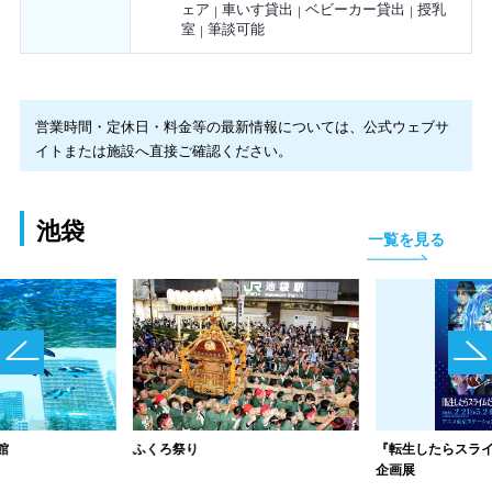
ェア
車いす貸出
ベビーカー貸出
授乳
室
筆談可能
営業時間・定休日・料金等の最新情報については、公式ウェブサ
イトまたは施設へ直接ご確認ください。
池袋
一覧を見る
館
ふくろ祭り
『転生したらスラ
企画展