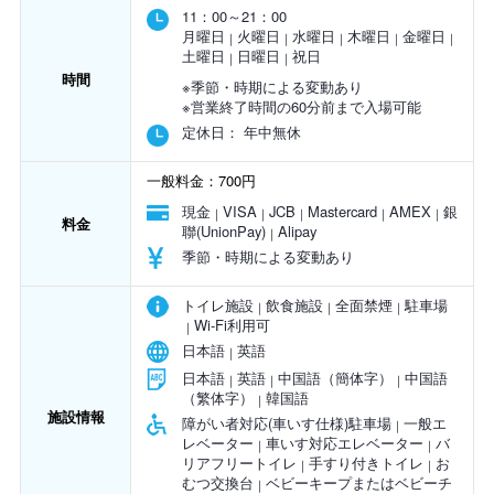
11：00～21：00
月曜日
火曜日
水曜日
木曜日
金曜日
土曜日
日曜日
祝日
時間
※季節・時期による変動あり
※営業終了時間の60分前まで入場可能
定休日：
年中無休
一般料金：700円
現金
VISA
JCB
Mastercard
AMEX
銀
料金
聯(UnionPay)
Alipay
季節・時期による変動あり
トイレ施設
飲食施設
全面禁煙
駐車場
Wi-Fi利用可
日本語
英語
日本語
英語
中国語（簡体字）
中国語
（繁体字）
韓国語
施設情報
障がい者対応(車いす仕様)駐車場
一般エ
レベーター
車いす対応エレベーター
バ
リアフリートイレ
手すり付きトイレ
お
むつ交換台
ベビーキープまたはベビーチ