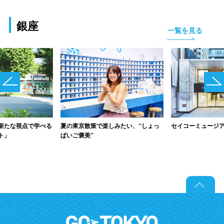
銀座
一覧を見る
夏の東京散策で楽しみたい、“しょっ
セイコーミュージ
新たな視点で学べる
ぱいご褒美”
ト」