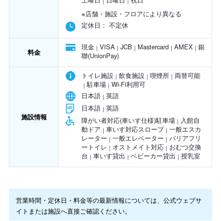
※店舗・施設・フロアにより異なる
定休日：
不定休
現金
VISA
JCB
Mastercard
AMEX
銀
料金
聯(UnionPay)
トイレ施設
飲食施設
喫煙所
両替可能
駐車場
Wi-Fi利用可
日本語
英語
日本語
英語
施設情報
障がい者対応(車いす仕様)駐車場
入館自
動ドア
車いす対応スロープ
一般エスカ
レーター
一般エレベーター
バリアフリ
ートイレ
オストメイト対応
おむつ交換
台
車いす貸出
ベビーカー貸出
授乳室
営業時間・定休日・料金等の最新情報については、公式ウェブサ
イトまたは施設へ直接ご確認ください。