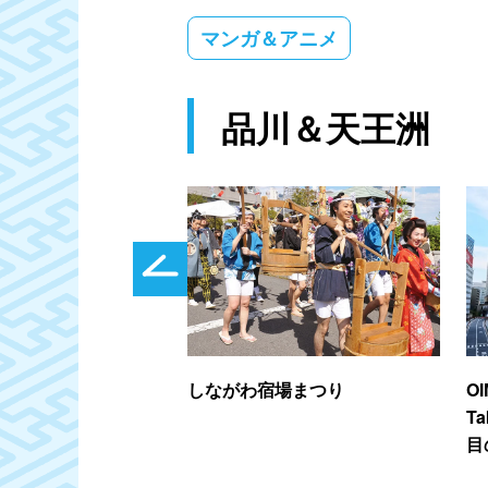
マンガ＆アニメ
品川＆天王洲
しながわ宿場まつり
O
T
目