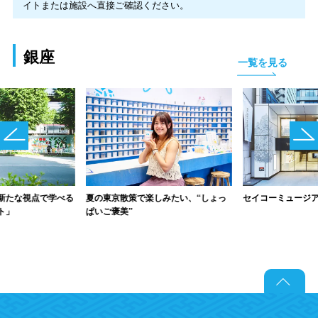
イトまたは施設へ直接ご確認ください。
銀座
一覧を見る
夏の東京散策で楽しみたい、“しょっ
セイコーミュージ
新たな視点で学べる
ぱいご褒美”
ト」