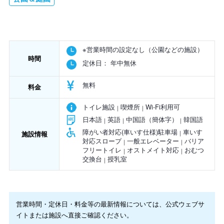
※営業時間の設定なし（公園などの施設）
時間
定休日：
年中無休
無料
料金
トイレ施設
喫煙所
Wi-Fi利用可
日本語
英語
中国語（簡体字）
韓国語
障がい者対応(車いす仕様)駐車場
車いす
施設情報
対応スロープ
一般エレベーター
バリア
フリートイレ
オストメイト対応
おむつ
交換台
授乳室
営業時間・定休日・料金等の最新情報については、公式ウェブサ
イトまたは施設へ直接ご確認ください。