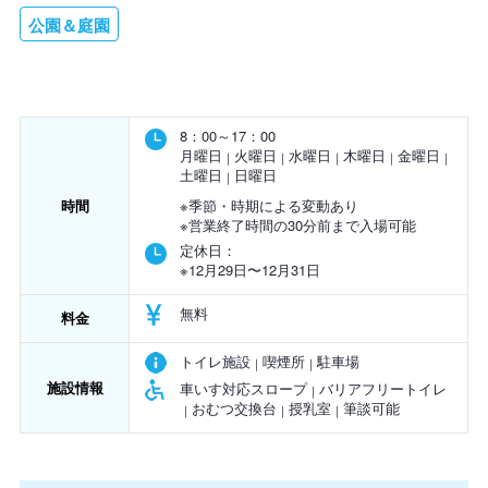
公園＆庭園
8：00～17：00
月曜日
火曜日
水曜日
木曜日
金曜日
土曜日
日曜日
時間
※季節・時期による変動あり
※営業終了時間の30分前まで入場可能
定休日：
※12月29日〜12月31日
無料
料金
トイレ施設
喫煙所
駐車場
施設情報
車いす対応スロープ
バリアフリートイレ
おむつ交換台
授乳室
筆談可能