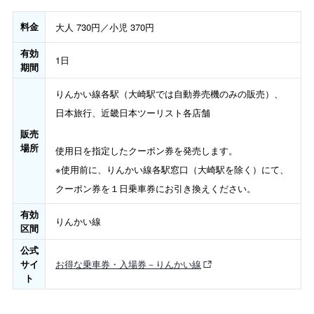
料金
大人 730円／小児 370円
有効
1日
期間
りんかい線各駅（大崎駅では自動券売機のみの販売）、
日本旅行、近畿日本ツーリスト各店舗
販売
場所
使用日を指定したクーポン券を発売します。
※使用前に、りんかい線各駅窓口（大崎駅を除く）にて、
クーポン券を１日乗車券にお引き換えください。
有効
りんかい線
区間
公式
サイ
お得な乗車券・入場券－りんかい線
ト