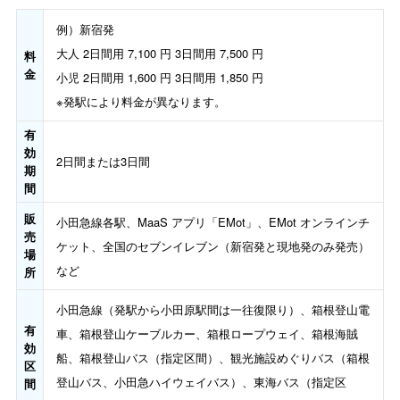
例）新宿発
大人 2日間用 7,100 円 3日間用 7,500 円
料
金
小児 2日間用 1,600 円 3日間用 1,850 円
※発駅により料金が異なります。
有
効
2日間または3日間
期
間
販
小田急線各駅、MaaS アプリ「EMot」、EMot オンラインチ
売
ケット、全国のセブンイレブン（新宿発と現地発のみ発売）
場
など
所
小田急線（発駅から小田原駅間は一往復限り）、箱根登山電
有
車、箱根登山ケーブルカー、箱根ロープウェイ、箱根海賊
効
船、箱根登山バス（指定区間）、観光施設めぐりバス（箱根
区
登山バス、小田急ハイウェイバス）、東海バス（指定区
間