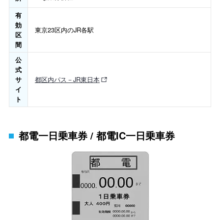
有
効
東京23区内のJR各駅
区
間
公
式
サ
都区内パス－JR東日本
イ
ト
都電一日乗車券 / 都電IC一日乗車券