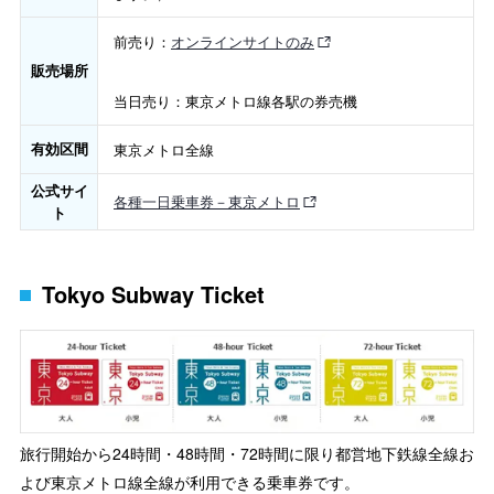
前売り：
オンラインサイトのみ
販売場所
当日売り：東京メトロ線各駅の券売機
有効区間
東京メトロ全線
公式サイ
各種一日乗車券－東京メトロ
ト
Tokyo Subway Ticket
旅行開始から24時間・48時間・72時間に限り都営地下鉄線全線お
よび東京メトロ線全線が利用できる乗車券です。