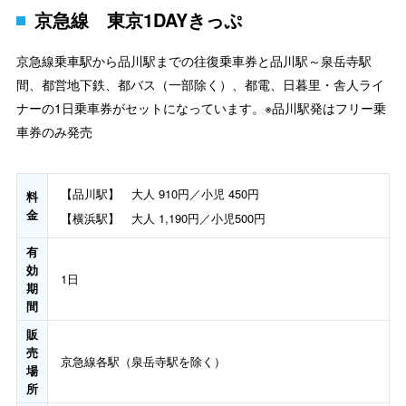
京急線 東京1DAYきっぷ
京急線乗車駅から品川駅までの往復乗車券と品川駅～泉岳寺駅
間、都営地下鉄、都バス（一部除く）、都電、日暮里・舎人ライ
ナーの1日乗車券がセットになっています。※品川駅発はフリー乗
車券のみ発売
【品川駅】 大人 910円／小児 450円
料
金
【横浜駅】 大人 1,190円／小児500円
有
効
1日
期
間
販
売
京急線各駅（泉岳寺駅を除く）
場
所