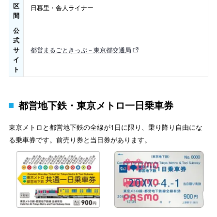
区
日暮里・舎人ライナー
間
公
式
サ
都営まるごときっぷ－東京都交通局
イ
ト
都営地下鉄・東京メトロ一日乗車券
東京メトロと都営地下鉄の全線が1日に限り、乗り降り自由にな
る乗車券です。前売り券と当日券があります。