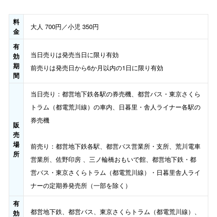
料
大人 700円／小児 350円
金
有
当日売りは発売当日に限り有効
効
期
前売りは発売日から6か月以内の1日に限り有効
間
当日売り：都営地下鉄各駅の券売機、都営バス・東京さくら
トラム（都電荒川線）の車内、日暮里・舎人ライナー各駅の
券売機
販
売
場
前売り：都営地下鉄各駅、都営バス営業所・支所、荒川電車
所
営業所、佐野印房 、三ノ輪橋おもいで館、都営地下鉄・都
営バス・東京さくらトラム（都電荒川線）・日暮里舎人ライ
ナーの定期券発売所（一部を除く）
有
都営地下鉄、都営バス、東京さくらトラム（都電荒川線）、
効