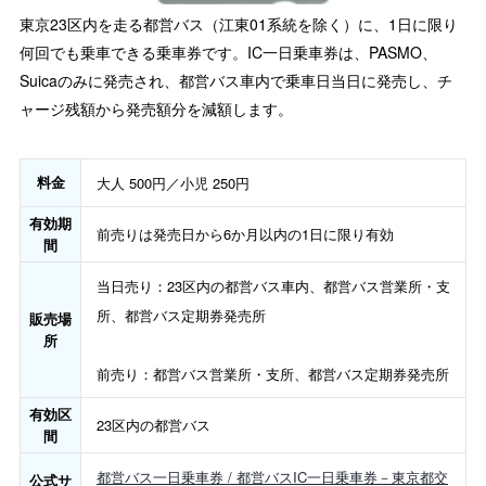
東京23区内を走る都営バス（江東01系統を除く）に、1日に限り
何回でも乗車できる乗車券です。IC一日乗車券は、PASMO、
Suicaのみに発売され、都営バス車内で乗車日当日に発売し、チ
ャージ残額から発売額分を減額します。
料金
大人 500円／小児 250円
有効期
前売りは発売日から6か月以内の1日に限り有効
間
当日売り：23区内の都営バス車内、都営バス営業所・支
所、都営バス定期券発売所
販売場
所
前売り：都営バス営業所・支所、都営バス定期券発売所
有効区
23区内の都営バス
間
都営バス一日乗車券 / 都営バスIC一日乗車券－東京都交
公式サ