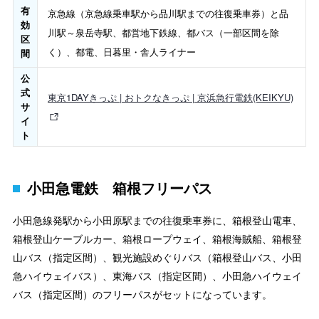
有
京急線（京急線乗車駅から品川駅までの往復乗車券）と品
効
川駅～泉岳寺駅、都営地下鉄線、都バス（一部区間を除
区
く）、都電、日暮里・舎人ライナー
間
公
式
東京1DAYきっぷ | おトクなきっぷ | 京浜急行電鉄(KEIKYU)
サ
イ
ト
小田急電鉄 箱根フリーパス
小田急線発駅から小田原駅までの往復乗車券に、箱根登山電車、
箱根登山ケーブルカー、箱根ロープウェイ、箱根海賊船、箱根登
山バス（指定区間）、観光施設めぐりバス（箱根登山バス、小田
急ハイウェイバス）、東海バス（指定区間）、小田急ハイウェイ
バス（指定区間）のフリーパスがセットになっています。