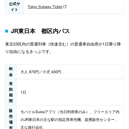
公式サ
Tokyo Subway Ticket
イト
JR東日本 都区内パス
東京23区内の普通列車（快速含む）の普通車自由席が1日乗り降
り自由になるきっぷです。
料
大人 870円／小児 430円
金
有
効
1日
期
間
販
モバイルSuicaアプリ（当日利用券のみ）、フリーエリア内
売
のJR東日本の主な駅の指定席券売機、提携販売センター、
場
主な旅行会社
所