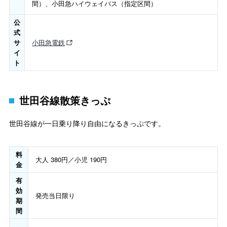
間）、小田急ハイウェイバス（指定区間）
公
式
サ
小田急電鉄
イ
ト
世田谷線散策きっぷ
世田谷線が一日乗り降り自由になるきっぷです。
料
大人 380円／小児 190円
金
有
効
発売当日限り
期
間