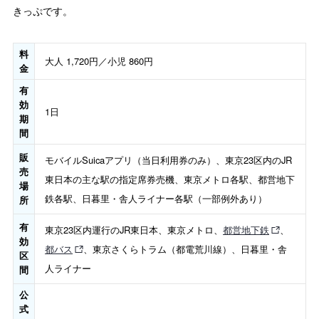
きっぷです。
料
大人 1,720円／小児 860円
金
有
効
1日
期
間
販
モバイルSuicaアプリ（当日利用券のみ）、東京23区内のJR
売
東日本の主な駅の指定席券売機、東京メトロ各駅、都営地下
場
鉄各駅、日暮里・舎人ライナー各駅（一部例外あり）
所
有
東京23区内運行のJR東日本、東京メトロ、
都営地下鉄
、
効
都バス
、東京さくらトラム（都電荒川線）、日暮里・舎
区
人ライナー
間
公
式