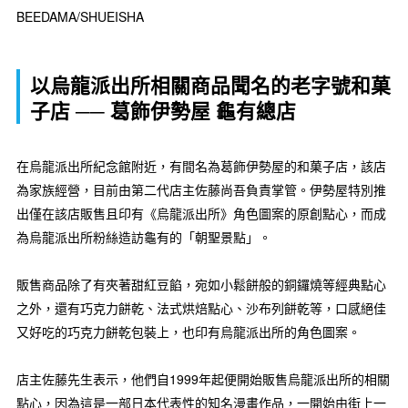
BEEDAMA/SHUEISHA
以烏龍派出所相關商品聞名的老字號和菓
子店 ── 葛飾伊勢屋 龜有總店
在烏龍派出所紀念館附近，有間名為葛飾伊勢屋的和菓子店，該店
為家族經營，目前由第二代店主佐藤尚吾負責掌管。伊勢屋特別推
出僅在該店販售且印有《烏龍派出所》角色圖案的原創點心，而成
為烏龍派出所粉絲造訪龜有的「朝聖景點」。
販售商品除了有夾著甜紅豆餡，宛如小鬆餅般的銅鑼燒等經典點心
之外，還有巧克力餅乾、法式烘焙點心、沙布列餅乾等，口感絕佳
又好吃的巧克力餅乾包裝上，也印有烏龍派出所的角色圖案。
店主佐藤先生表示，他們自1999年起便開始販售烏龍派出所的相關
點心，因為這是一部日本代表性的知名漫畫作品，一開始由街上一