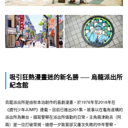
吸引狂熱漫畫迷的新名勝 ── 烏龍派出所
紀念館
烏龍派出所是由秋本治創作的喜劇漫畫，於1976年至2016年在
《週刊少年JUMP》連載，目前已推出201集。故事以在龜有虛構的
派出所為舞台，描寫警察在派出所值勤的日常，主角兩津勘吉（阿
兩）是一位打破常規、總想一夕致富卻又屢次失敗的中年警察。