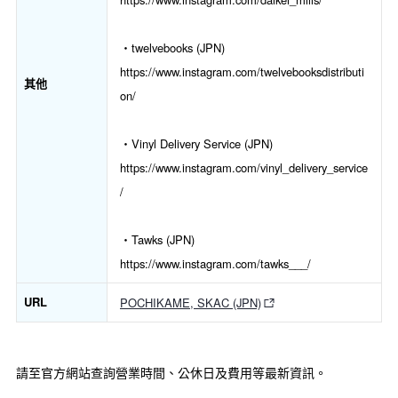
・twelvebooks (JPN)
https://www.instagram.com/twelvebooksdistributi
其他
on/
・Vinyl Delivery Service (JPN)
https://www.instagram.com/vinyl_delivery_service
/
・Tawks (JPN)
https://www.instagram.com/tawks___/
URL
POCHIKAME, SKAC (JPN)
請至官方網站查詢營業時間、公休日及費用等最新資訊。