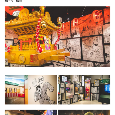
櫃台）購買。