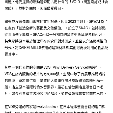
團體，他們提倡的活動是短期占用社會的「VOID（閒置設施或社會
間隙）」並對外開放，因而備受矚目。
龜有並沒有像青山那樣的文化根基，因此2023年8月，SKWAT為了
在龜有「創造全新的藝術及文化價值」，設立了SKAC，並將據點
從青山遷至龜有。SKAC內以十分獨特的營業型態呈現各種內容，
特色是將原本用於管理庫存的倉庫對外開放，並且以充滿藝術性的
形式，將DAIKEI MILLS使用的建築材料與其他可再次利用的物品配
置其中。
其中一個代表性的空間是VDS (Vinyl Delivery Service)唱片行。
VDS在店內販售的唱片約有8,000張，空間中除了有展示推薦唱片
的區域，還將僅供線上購買的大量庫存唱片擺設得猶如陳列品一
般。店主原本活躍於倫敦音樂界，最初在倫敦開店並販售日本唱
片，如今則會購買各種類型的唱片，並在倫敦或龜有的商店出售。
在VDS旁邊的店家是twelvebooks，在日本從事藝術書籍的進口與
經銷。twelvebooks專門引進國外出版的藝術相關書籍，並且將