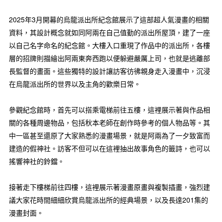
2025年3月開幕的烏龍派出所紀念館展示了這部超人氣漫畫的相關
資料，其設計概念就如同阿兩在自己值勤的派出所屋頂，建了一座
以自己名字命名的紀念館。大樓入口重現了作品中的派出所，各樓
層的招牌則描繪出阿兩東奔西跑以便躲避嚴厲上司，也就是逃離部
長監督的畫面。這些獨特的設計讓訪客彷彿親身走入漫畫中，沉浸
在烏龍派出所的世界以及主角的歡樂日常。
參觀紀念館時，首先可以搭乘電梯前往五樓，這裡展示著與作品相
關的各種周邊物品，包括秋本老師在創作時參考的個人物品等。其
中一區甚至還原了大家熟悉的漫畫場景，就是阿兩為了一夕致富而
建造的假神社。訪客不但可以在這裡抽出故事角色的籤詩，也可以
搖響神社的鈴鐺。
接著走下樓梯前往四樓，這裡展示著漫畫原畫與複製插畫，強烈建
議大家花時間細細欣賞烏龍派出所的經典場景，以及長達201集的
漫畫封面。