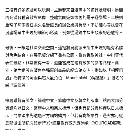
三樓有許多遊戲可以玩樂，主題都來自漫畫中的道具及發明，房間
內充滿各種音效與影像，整體氛圍宛如懷舊的電子遊樂場。二樓則
重現了阿兩擔任永久名譽館長的辦公桌與房間，不妨細心尋找曾在
漫畫場景中出現的細節小彩蛋，例如從湯鍋中探出頭來的恐龍等。
最後，一樓是社區交流空間。這裡將烏龍派出所中出現的龜有名勝
與角色結合，在展示板介紹了龜有公園、龜有香取神社、中川等代
表性景點，非常值得一看，還能當成在龜有散步的參考路線。此
外，館內還設有販售各種原創商品的紀念館商店，例如以「相連粗
眉」為特徵的阿兩與超人氣角色「Monchhichi（萌趣趣）」聯名的
絨毛玩偶等。
樓層導覽有英文、簡體中文、繁體中文及韓文的版本，館內大部分
資訊均以日文、繁體中文和英文標示，但也有部分資料僅以日文標
示。門票須事先透過官方網站購買，但若有剩餘票券，遊客亦可從
烏龍派出所紀念館步行3分鐘至龜有觀光諮詢處（YOUROAD服務