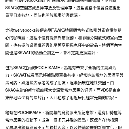
SKAC的空間當成倉庫存放及管理庫存，這些書籍不僅會從這裡出
貨至日本各地，同時也開放現場訪客選購。
穿過twelvebooks後便來到TAWKS這間販售各式咖啡與素食烘焙點
心的咖啡廳。這裡不僅有提供外帶服務，咖啡廳旁開放式的室內空
間，也有擺放桌椅讓顧客能坐著享用馬克杯中的飲品。這個室內空
間也是SKWAT的活動企劃之一，會不定期更換設計。
包括SKAC在內的POCHIKAME，為龜有帶來了全新的生氣與活
力。SKWAT成員表示將據點遷至龜有後，經常造訪當地的居酒屋與
壽司店，與這些店家老闆成了朋友，逐漸拓展在地社交圈。由
SKAC主辦的新年搗麻糬大會深受當地居民的好評，而VDS是東京
東部地區少有的唱片行，因此也成了附近居民經常光顧的店家。
龜有在POCHIKAME、新開幕的烏龍派出所紀念館，還有伊勢屋等
當地居民的推動下，成為一個多元共融的景點，既保有在地根源，
又展現出龜有與眾不同的獨特內容，以及快速發展的新興文化，吸