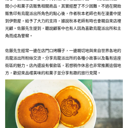
間小小和菓子店販售相關商品，其實經歷了不少困難。不過在開始
販售印有烏龍派出所角色的點心後，作者秋本老師也有在漫畫中提
到伊勢屋，給予了大力的支持，據說秋本老師有時也會親自來店裡
光顧。佐藤先生提到，聽說顧客中也有人因為喜歡烏龍派出所和主
角而成為警察。
佐藤先生經常一邊在店門口烤糰子，一邊親切地與來自世界各地的
烏龍派出所粉絲交流，分享烏龍派出所的各種小故事以及龜有這座
街區的魅力。店內還設有餐飲區，若想稍作休息也非常推薦這個地
方，歡迎來品嚐美味的和菓子並分享有趣的旅行見聞。