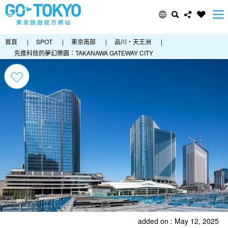
首頁
|
SPOT
|
東京南部
|
品川・天王洲
|
先進科技的夢幻樂園：TAKANAWA GATEWAY CITY
added on : May 12, 2025