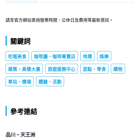
請至官方網站查詢營業時間、公休日及費用等最新資訊。
關鍵詞
吃喝美食
咖啡廳・咖啡專賣店
地標
娛樂
建築・高樓大廈
旅遊服務中心
甜點・零食
購物
車站・機場
體驗・活動
參考連結
品川・天王洲