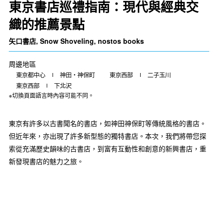
東京書店巡禮指南：現代與經典交
織的推薦景點
矢口書店, Snow Shoveling, nostos books
周邊地區
東京都中心
神田・神保町
東京西部
二子玉川
東京西部
下北沢
※切換頁面語言時內容可能不同。
東京有許多以古書聞名的書店，如神田神保町等傳統風格的書店。
但近年來，亦出現了許多新型態的獨特書店。本次，我們將帶您探
索從充滿歷史韻味的古書店，到富有互動性和創意的新興書店，重
新發現書店的魅力之旅。